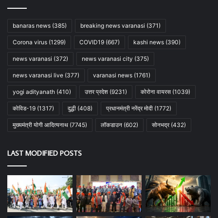
banaras news
(385)
breaking news varanasi
(371)
Corona virus
(1299)
COVID19
(667)
kashi news
(390)
news varanasi
(372)
news varanasi city
(375)
news varanasi live
(377)
varanasi news
(1761)
yogi adityanath
(410)
उत्तर प्रदेश
(9231)
कोरोना वायरस
(1039)
कोविड-19
(1317)
दुद्धी
(408)
प्रधानमंत्री नरेंद्र मोदी
(1772)
मुख्यमंत्री योगी आदित्यनाथ
(7745)
लॉकडाउन
(602)
सोनभद्र
(432)
LAST MODIFIED POSTS