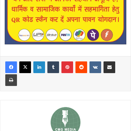
LinkedIn
Tumblr
Pinterest
Reddit
VKontakte
Share via Email
Print