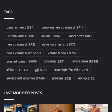
TAGS
banaras news
(384)
breaking news varanasi
(371)
Corona virus
(1299)
COVID19
(667)
kashi news
(389)
news varanasi
(372)
news varanasi city
(375)
news varanasi live
(377)
varanasi news
(1755)
yogi adityanath
(405)
उत्तर प्रदेश
(9231)
कोरोना वायरस
(1039)
कोविड-19
(1317)
दुद्धी
(408)
प्रधानमंत्री नरेंद्र मोदी
(1772)
मुख्यमंत्री योगी आदित्यनाथ
(7745)
लॉकडाउन
(602)
सोनभद्र
(432)
LAST MODIFIED POSTS