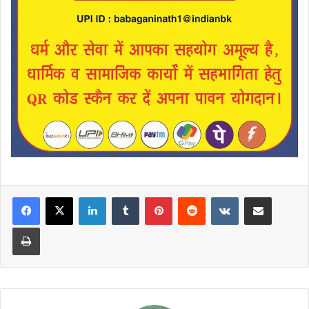
LinkedIn
Tumblr
Pinterest
Reddit
VKontakte
Share via Email
Print