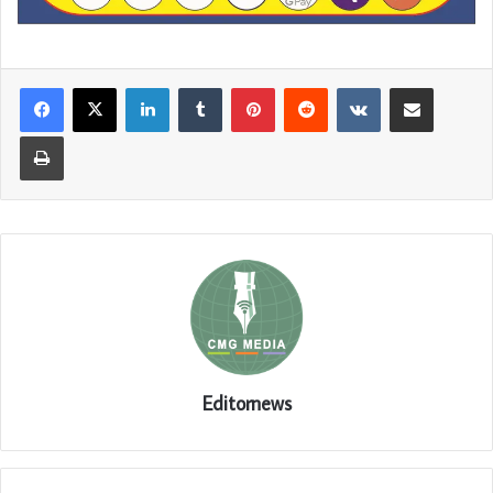
LinkedIn
Tumblr
Pinterest
Reddit
VKontakte
Share via Email
Print
Editornews