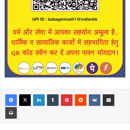
LinkedIn
Tumblr
Pinterest
Reddit
VKontakte
Share via Email
Print