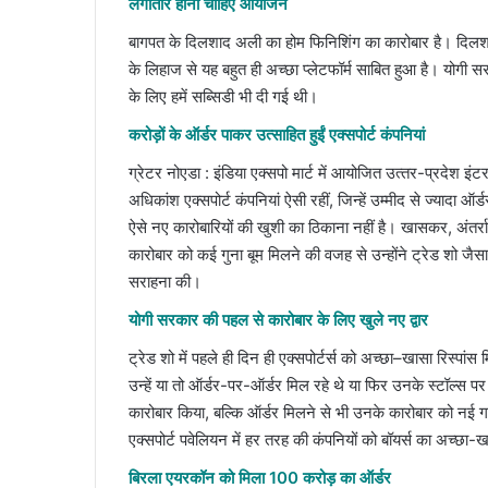
लगातार होना चाहिए आयोजन
बागपत के दिलशाद अली का होम फिनिशिंग का कारोबार है। दिलश
के लिहाज से यह बहुत ही अच्छा प्लेटफॉर्म साबित हुआ है। योगी 
के लिए हमें सब्सिडी भी दी गई थी।
करोड़ों के ऑर्डर पाकर उत्साहित हुईं एक्‍सपोर्ट कंपनियां
ग्रेटर नोएडा : इंडिया एक्सपो मार्ट में आयोजित उत्‍तर-प्रदेश इंटर
अधिकांश एक्‍सपोर्ट कंपनियां ऐसी रहीं, जिन्‍हें उम्‍मीद से ज्‍यादा ऑ
ऐसे नए कारोबारियों की खुशी का ठिकाना नहीं है। खासकर, अंतर्राष्‍
कारोबार को कई गुना बूम मिलने की वजह से उन्‍होंने ट्रेड शो ज
सराहना की।
योगी सरकार की पहल से कारोबार के लिए खुले नए द्वार
ट्रेड शो में पहले ही दिन ही एक्‍सपोर्टर्स को अच्‍छा–खासा रिस्‍प
उन्‍हें या तो ऑर्डर-पर-ऑर्डर मिल रहे थे या फिर उनके स्‍टॉल्‍स पर
कारोबार किया, बल्कि ऑर्डर मिलने से भी उनके कारोबार को नई ग
एक्‍सपोर्ट पवेलियन में हर तरह की कंपनियों को बॉयर्स का अच्‍छा-ख
बिरला एयरकॉन को मिला 100 करोड़ का ऑर्डर