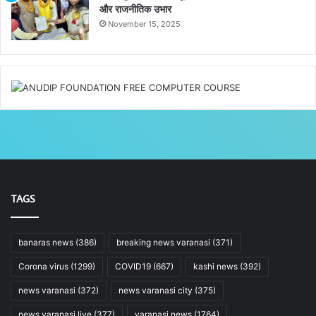
और राजनीतिक उभार
November 15, 2025
TAGS
banaras news
(386)
breaking news varanasi
(371)
Corona virus
(1299)
COVID19
(667)
kashi news
(392)
news varanasi
(372)
news varanasi city
(375)
news varanasi live
(377)
varanasi news
(1764)