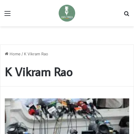
Menu
Se
Home
/
K Vikram Rao
K Vikram Rao