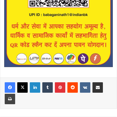
LinkedIn
Tumblr
Pinterest
Reddit
VKontakte
Share via Email
Print