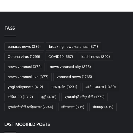
TAGS
banaras news
(386)
breaking news varanasi
(371)
Corona virus
(1299)
COVID19
(667)
kashi news
(392)
news varanasi
(372)
news varanasi city
(375)
news varanasi live
(377)
varanasi news
(1765)
yogi adityanath
(412)
उत्तर प्रदेश
(9231)
कोरोना वायरस
(1039)
कोविड-19
(1317)
दुद्धी
(408)
प्रधानमंत्री नरेंद्र मोदी
(1772)
मुख्यमंत्री योगी आदित्यनाथ
(7746)
लॉकडाउन
(602)
सोनभद्र
(432)
LAST MODIFIED POSTS