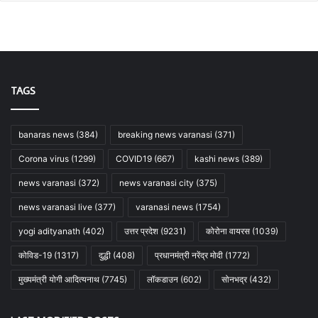
TAGS
banaras news
(384)
breaking news varanasi
(371)
Corona virus
(1299)
COVID19
(667)
kashi news
(389)
news varanasi
(372)
news varanasi city
(375)
news varanasi live
(377)
varanasi news
(1754)
yogi adityanath
(402)
उत्तर प्रदेश
(9231)
कोरोना वायरस
(1039)
कोविड-19
(1317)
दुद्धी
(408)
प्रधानमंत्री नरेंद्र मोदी
(1772)
मुख्यमंत्री योगी आदित्यनाथ
(7745)
लॉकडाउन
(602)
सोनभद्र
(432)