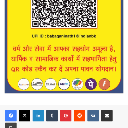
LinkedIn
Tumblr
Pinterest
Reddit
VKontakte
Share via Email
Print