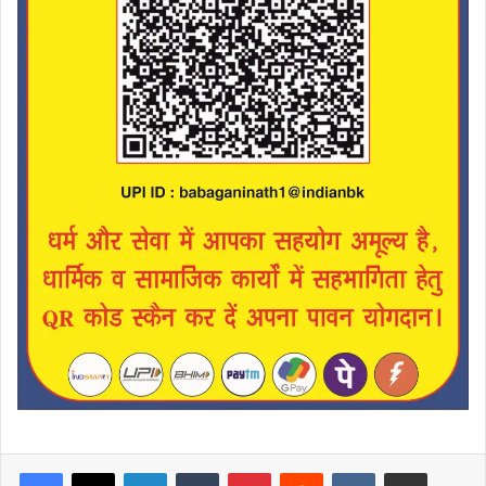
LinkedIn
Tumblr
Pinterest
Reddit
VKontakte
Share via Email