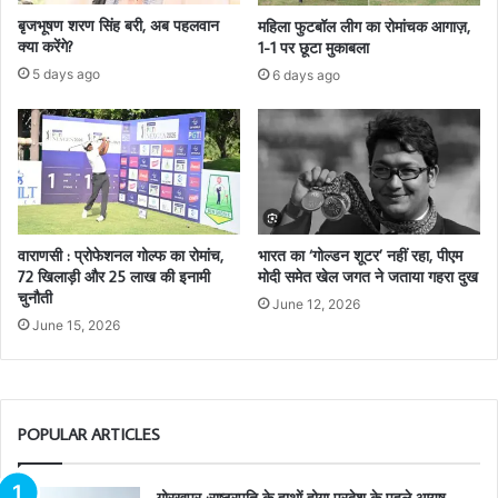
बृजभूषण शरण सिंह बरी, अब पहलवान
महिला फुटबॉल लीग का रोमांचक आगाज़,
क्या करेंगे?
1-1 पर छूटा मुकाबला
5 days ago
6 days ago
वाराणसी : प्रोफेशनल गोल्फ का रोमांच,
भारत का ‘गोल्डन शूटर’ नहीं रहा, पीएम
72 खिलाड़ी और 25 लाख की इनामी
मोदी समेत खेल जगत ने जताया गहरा दुख
चुनौती
June 12, 2026
June 15, 2026
POPULAR ARTICLES
गोरखपुर :राष्ट्रपति के हाथों होगा प्रदेश के पहले आयुष