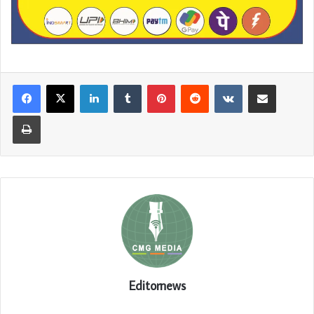
LinkedIn
Tumblr
Pinterest
Reddit
VKontakte
Share via Email
Print
Editornews