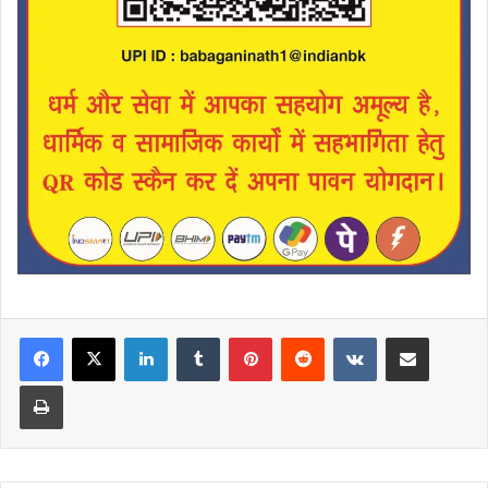
LinkedIn
Tumblr
Pinterest
Reddit
VKontakte
Share via Email
Print