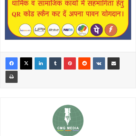
LinkedIn
Tumblr
Pinterest
Reddit
VKontakte
Share via Email
Print