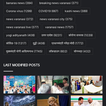
banaras news
(384)
breaking news varanasi
(371)
Corona virus
(1299)
COVID19
(667)
kashi news
(389)
news varanasi
(372)
news varanasi city
(375)
news varanasi live
(377)
varanasi news
(1757)
yogi adityanath
(408)
उत्तर प्रदेश
(9231)
कोरोना वायरस
(1039)
कोविड-19
(1317)
दुद्धी
(408)
प्रधानमंत्री नरेंद्र मोदी
(1772)
मुख्यमंत्री योगी आदित्यनाथ
(7745)
लॉकडाउन
(602)
सोनभद्र
(432)
LAST MODIFIED POSTS