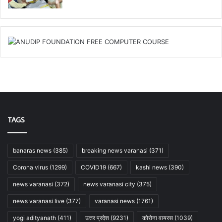
TAGS
banaras news
(385)
breaking news varanasi
(371)
Corona virus
(1299)
COVID19
(667)
kashi news
(390)
news varanasi
(372)
news varanasi city
(375)
news varanasi live
(377)
varanasi news
(1761)
yogi adityanath
(411)
उत्तर प्रदेश
(9231)
कोरोना वायरस
(1039)