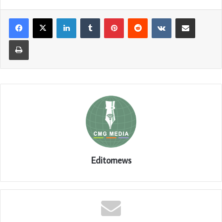
LinkedIn
Tumblr
Pinterest
Reddit
VKontakte
Share via Email
Print
Editornews