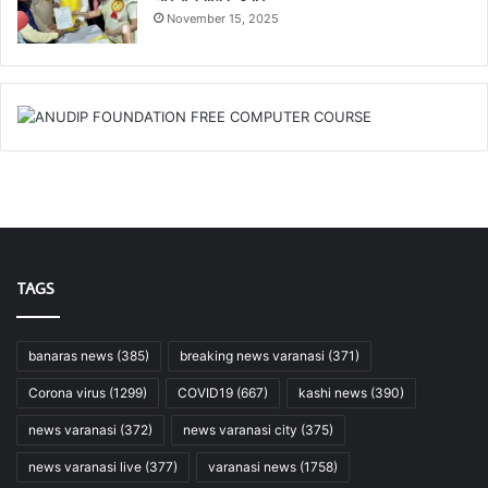
November 15, 2025
TAGS
banaras news
(385)
breaking news varanasi
(371)
Corona virus
(1299)
COVID19
(667)
kashi news
(390)
news varanasi
(372)
news varanasi city
(375)
news varanasi live
(377)
varanasi news
(1758)