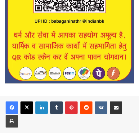
LinkedIn
Tumblr
Pinterest
Reddit
VKontakte
Share via Email
Print