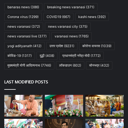
banaras news
(386)
breaking news varanasi
(371)
Corona virus
(1299)
COVID19
(667)
kashi news
(392)
news varanasi
(372)
news varanasi city
(375)
news varanasi live
(377)
varanasi news
(1765)
yogi adityanath
(412)
उत्तर प्रदेश
(9231)
कोरोना वायरस
(1039)
कोविड-19
(1317)
दुद्धी
(408)
प्रधानमंत्री नरेंद्र मोदी
(1772)
मुख्यमंत्री योगी आदित्यनाथ
(7746)
लॉकडाउन
(602)
सोनभद्र
(432)
LAST MODIFIED POSTS