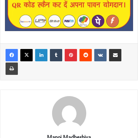
LinkedIn
Tumblr
Pinterest
Reddit
VKontakte
Share via Email
Print
Manoj Madheshiya