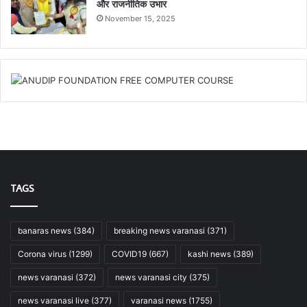
और राजनीतिक उभार
November 15, 2025
TAGS
banaras news
(384)
breaking news varanasi
(371)
Corona virus
(1299)
COVID19
(667)
kashi news
(389)
news varanasi
(372)
news varanasi city
(375)
news varanasi live
(377)
varanasi news
(1755)