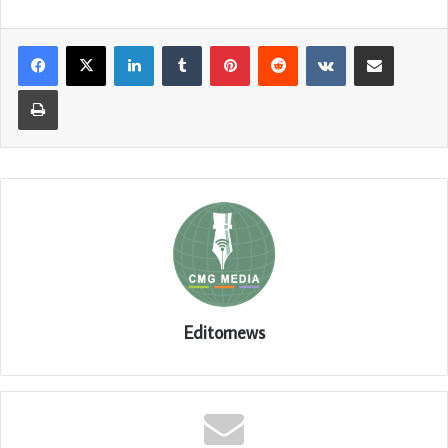
LinkedIn
Tumblr
Pinterest
Reddit
VKontakte
Share via Email
Print
Editornews