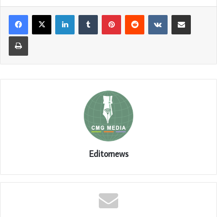
LinkedIn
Tumblr
Pinterest
Reddit
VKontakte
Share via Email
Print
Editornews