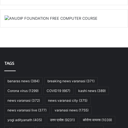
TAGS
banaras news
(384)
breaking news varanasi
(371)
Corona virus
(1299)
COVID19
(667)
kashi news
(389)
news varanasi
(372)
news varanasi city
(375)
news varanasi live
(377)
varanasi news
(1755)
yogi adityanath
(405)
उत्तर प्रदेश
(9231)
कोरोना वायरस
(1039)