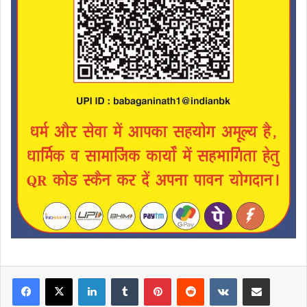
LinkedIn
Tumblr
Pinterest
Reddit
VKontakte
Share via Email