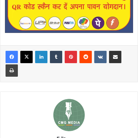
LinkedIn
Tumblr
Pinterest
Reddit
VKontakte
Share via Email
Print