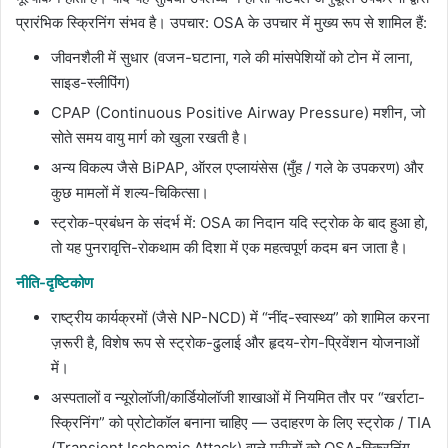
प्रारंभिक स्क्रिनिंग संभव है। उपचार: OSA के उपचार में मुख्य रूप से शामिल हैं:
जीवनशैली में सुधार (वजन-घटाना, गले की मांसपेशियों को टोन में लाना,
साइड-स्लीपिंग)
CPAP (Continuous Positive Airway Pressure) मशीन, जो
सोते समय वायु मार्ग को खुला रखती है।
अन्य विकल्प जैसे BiPAP, ऑरल एप्लायंसेस (मुँह / गले के उपकरण) और
कुछ मामलों में शल्य-चिकित्सा।
स्ट्रोक-प्रबंधन के संदर्भ में: OSA का निदान यदि स्ट्रोक के बाद हुआ हो,
तो यह पुनरावृत्ति-रोकथाम की दिशा में एक महत्वपूर्ण कदम बन जाता है।
नीति-दृष्टिकोण
राष्ट्रीय कार्यक्रमों (जैसे NP-NCD) में “नींद-स्वास्थ्य” को शामिल करना
ज़रूरी है, विशेष रूप से स्ट्रोक-ढुलाई और हृदय-रोग-प्रिवेंशन योजनाओं
में।
अस्पतालों व न्यूरोलॉजी/कार्डियोलॉजी शाखाओं में नियमित तौर पर “खर्राटा-
स्क्रिनिंग” को प्रोटोकॉल बनाना चाहिए — उदाहरण के लिए स्ट्रोक / TIA
(Transient Ischemic Attack) वाले मरीजों को OSA-स्क्रिनिंग