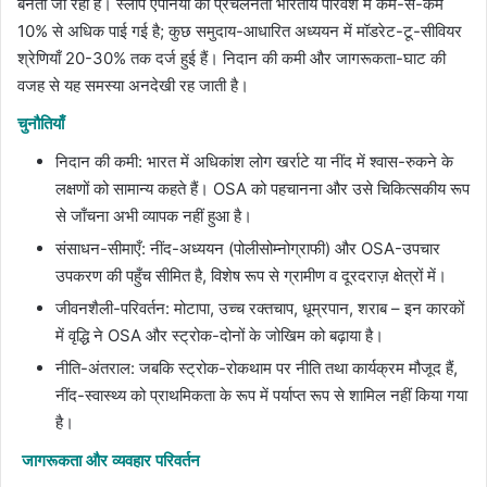
बनता जा रहा है। स्लीप एपनिया की प्रचलनता भारतीय परिवेश में कम-से-कम
10% से अधिक पाई गई है; कुछ समुदाय-आधारित अध्ययन में मॉडरेट-टू-सीवियर
श्रेणियाँ 20-30% तक दर्ज हुई हैं। निदान की कमी और जागरूकता-घाट की
वजह से यह समस्या अनदेखी रह जाती है।
चुनौतियाँ
निदान की कमी: भारत में अधिकांश लोग खर्राटे या नींद में श्वास-रुकने के
लक्षणों को सामान्य कहते हैं। OSA को पहचानना और उसे चिकित्सकीय रूप
से जाँचना अभी व्यापक नहीं हुआ है।
संसाधन-सीमाएँ: नींद-अध्ययन (पोलीसोम्नोग्राफी) और OSA-उपचार
उपकरण की पहुँच सीमित है, विशेष रूप से ग्रामीण व दूरदराज़ क्षेत्रों में।
जीवनशैली-परिवर्तन: मोटापा, उच्च रक्तचाप, धूम्रपान, शराब – इन कारकों
में वृद्धि ने OSA और स्ट्रोक-दोनों के जोखिम को बढ़ाया है।
नीति-अंतराल: जबकि स्ट्रोक-रोकथाम पर नीति तथा कार्यक्रम मौजूद हैं,
नींद-स्वास्थ्य को प्राथमिकता के रूप में पर्याप्त रूप से शामिल नहीं किया गया
है।
जागरूकता और व्यवहार परिवर्तन