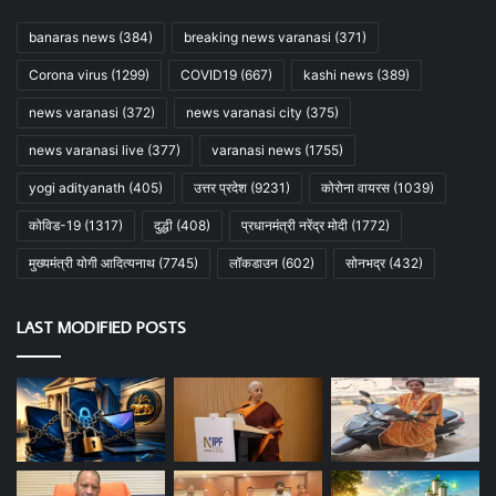
banaras news
(384)
breaking news varanasi
(371)
Corona virus
(1299)
COVID19
(667)
kashi news
(389)
news varanasi
(372)
news varanasi city
(375)
news varanasi live
(377)
varanasi news
(1755)
yogi adityanath
(405)
उत्तर प्रदेश
(9231)
कोरोना वायरस
(1039)
कोविड-19
(1317)
दुद्धी
(408)
प्रधानमंत्री नरेंद्र मोदी
(1772)
मुख्यमंत्री योगी आदित्यनाथ
(7745)
लॉकडाउन
(602)
सोनभद्र
(432)
LAST MODIFIED POSTS