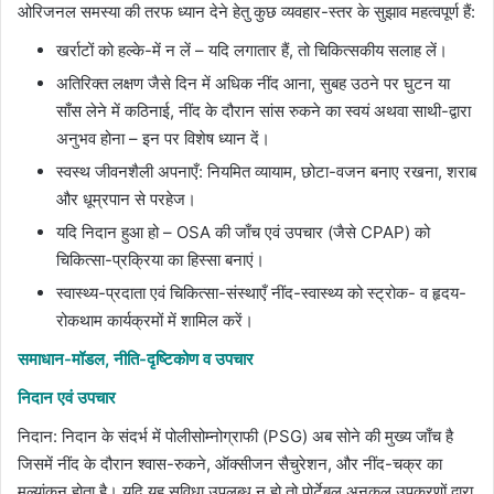
ओरिजनल समस्या की तरफ ध्यान देने हेतु कुछ व्यवहार-स्तर के सुझाव महत्वपूर्ण हैं:
खर्राटों को हल्के-में न लें – यदि लगातार हैं, तो चिकित्सकीय सलाह लें।
अतिरिक्त लक्षण जैसे दिन में अधिक नींद आना, सुबह उठने पर घुटन या
साँस लेने में कठिनाई, नींद के दौरान सांस रुकने का स्वयं अथवा साथी-द्वारा
अनुभव होना – इन पर विशेष ध्यान दें।
स्वस्थ जीवनशैली अपनाएँ: नियमित व्यायाम, छोटा-वजन बनाए रखना, शराब
और धूम्रपान से परहेज।
यदि निदान हुआ हो – OSA की जाँच एवं उपचार (जैसे CPAP) को
चिकित्सा-प्रक्रिया का हिस्सा बनाएं।
स्वास्थ्य-प्रदाता एवं चिकित्सा-संस्थाएँ नींद-स्वास्थ्य को स्ट्रोक- व हृदय-
रोकथाम कार्यक्रमों में शामिल करें।
समाधान-मॉडल, नीति-दृष्टिकोण व उपचार
निदान एवं उपचार
निदान: निदान के संदर्भ में पोलीसोम्नोग्राफी (PSG) अब सोने की मुख्य जाँच है
जिसमें नींद के दौरान श्वास-रुकने, ऑक्सीजन सैचुरेशन, और नींद-चक्र का
मूल्यांकन होता है। यदि यह सुविधा उपलब्ध न हो तो पोर्टेबल अनुकूल उपकरणों द्वारा