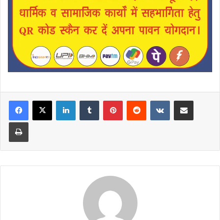
LinkedIn
Tumblr
Pinterest
Reddit
VKontakte
Share via Email
Print