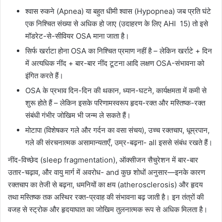
श्वास रुकने (Apnea) या बहुत धीमी श्वास (Hypopnea) जब प्रति घंटे
एक निश्चित संख्या से अधिक हो जाए (उदाहरण के लिए AHI 15) तो इसे
मॉडरेट-से-सीवियर OSA माना जाता है।
सिर्फ खर्राटा होना OSA का निश्चित प्रमाण नहीं है – लेकिन खर्राटे + दिन
में अत्यधिक नींद + बार-बार नींद टूटना आदि लक्षण OSA-संभावना को
इंगित करते हैं।
OSA के प्रभाव दिन-दिन की थकान, ध्यान-घटने, कार्यक्षमता में कमी से
शुरू होते हैं – लेकिन इसके परिणामस्वरूप हृदय-रक्त और मस्तिष्क-रक्त
संबंधी गंभीर जोखिम भी जन्म ले सकते हैं।
मोटापा (विशेषकर गले और गर्दन का वसा संचय), उच्च रक्तचाप, धूम्रपान,
गले की संरचनात्मक असामान्यताएँ, उम्र-बढ़ना- all इससे संबंध रखते हैं।
नींद-विच्छेद (sleep fragmentation), ऑक्सीजन सैचुरेशन में बार-बार
उतार-चढ़ाव, और वायु मार्ग में अवरोध- and कुछ शोधों अनुसार—इनके कारण
रक्तचाप का तेजी से बढ़ना, धमनियों का क्षय (atherosclerosis) और हृदय
तथा मस्तिष्क तक अस्थिर रक्त-प्रवाह की संभावना बढ़ जाती है। इन तंत्रों की
वजह से स्ट्रोक और हृदयाघात का जोखिम तुलनात्मक रूप से अधिक मिलता है।