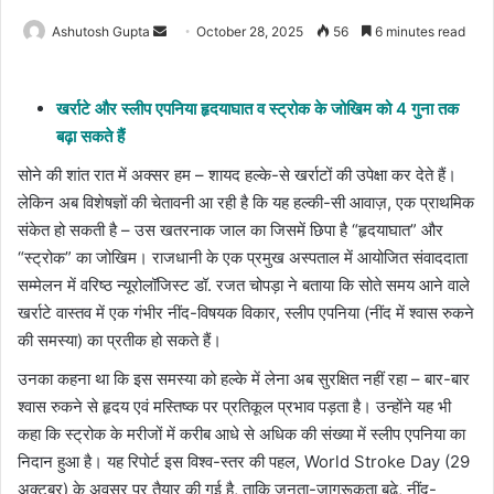
Send
Ashutosh Gupta
October 28, 2025
56
6 minutes read
an
email
खर्राटे और स्लीप एपनिया हृदयाघात व स्ट्रोक के जोखिम को 4 गुना तक
बढ़ा सकते हैं
सोने की शांत रात में अक्सर हम – शायद हल्के-से खर्राटों की उपेक्षा कर देते हैं।
लेकिन अब विशेषज्ञों की चेतावनी आ रही है कि यह हल्की-सी आवाज़, एक प्राथमिक
संकेत हो सकती है – उस खतरनाक जाल का जिसमें छिपा है “हृदयाघात” और
“स्ट्रोक” का जोखिम। राजधानी के एक प्रमुख अस्पताल में आयोजित संवाददाता
सम्मेलन में वरिष्ठ न्यूरोलॉजिस्ट डॉ. रजत चोपड़ा ने बताया कि सोते समय आने वाले
खर्राटे वास्तव में एक गंभीर नींद-विषयक विकार, स्लीप एपनिया (नींद में श्वास रुकने
की समस्या) का प्रतीक हो सकते हैं।
उनका कहना था कि इस समस्या को हल्के में लेना अब सुरक्षित नहीं रहा – बार-बार
श्वास रुकने से हृदय एवं मस्तिष्क पर प्रतिकूल प्रभाव पड़ता है। उन्होंने यह भी
कहा कि स्ट्रोक के मरीजों में करीब आधे से अधिक की संख्या में स्लीप एपनिया का
निदान हुआ है। यह रिपोर्ट इस विश्व-स्तर की पहल, World Stroke Day (29
अक्टूबर) के अवसर पर तैयार की गई है, ताकि जनता-जागरूकता बढ़े, नींद-