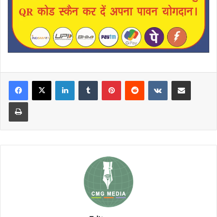
LinkedIn
Tumblr
Pinterest
Reddit
VKontakte
Share via Email
Print