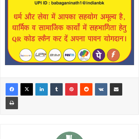
LinkedIn
Tumblr
Pinterest
Reddit
VKontakte
Share via Email
Print