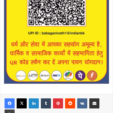
LinkedIn
Tumblr
Pinterest
Reddit
VKontakte
Share via Email
Print