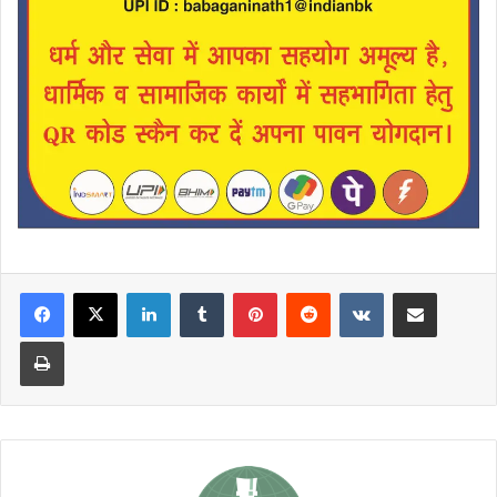
LinkedIn
Tumblr
Pinterest
Reddit
VKontakte
Share via Email
Print