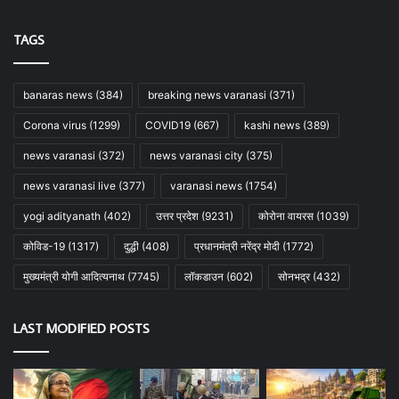
TAGS
banaras news
(384)
breaking news varanasi
(371)
Corona virus
(1299)
COVID19
(667)
kashi news
(389)
news varanasi
(372)
news varanasi city
(375)
news varanasi live
(377)
varanasi news
(1754)
yogi adityanath
(402)
उत्तर प्रदेश
(9231)
कोरोना वायरस
(1039)
कोविड-19
(1317)
दुद्धी
(408)
प्रधानमंत्री नरेंद्र मोदी
(1772)
मुख्यमंत्री योगी आदित्यनाथ
(7745)
लॉकडाउन
(602)
सोनभद्र
(432)
LAST MODIFIED POSTS