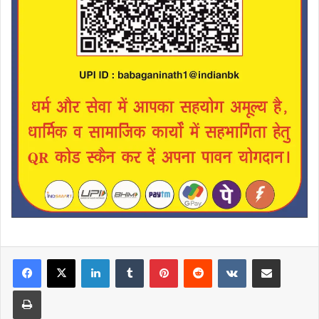
LinkedIn
Tumblr
Pinterest
Reddit
VKontakte
Share via Email
Print