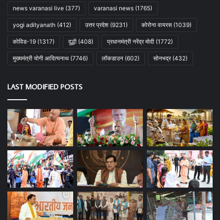
news varanasi live
(377)
varanasi news
(1765)
yogi adityanath
(412)
उत्तर प्रदेश
(9231)
कोरोना वायरस
(1039)
कोविड-19
(1317)
दुद्धी
(408)
प्रधानमंत्री नरेंद्र मोदी
(1772)
मुख्यमंत्री योगी आदित्यनाथ
(7746)
लॉकडाउन
(602)
सोनभद्र
(432)
LAST MODIFIED POSTS