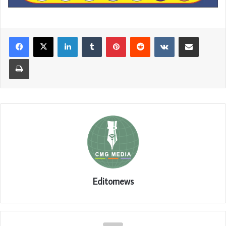
LinkedIn
Tumblr
Pinterest
Reddit
VKontakte
Share via Email
Print
Editornews