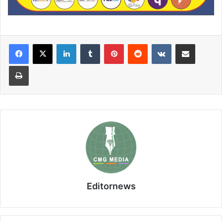
LinkedIn
Tumblr
Pinterest
Reddit
VKontakte
Share via Email
Print
Editornews