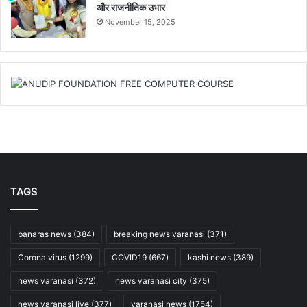
और राजनीतिक उभार
November 15, 2025
TAGS
banaras news
(384)
breaking news varanasi
(371)
Corona virus
(1299)
COVID19
(667)
kashi news
(389)
news varanasi
(372)
news varanasi city
(375)
news varanasi live
(377)
varanasi news
(1754)