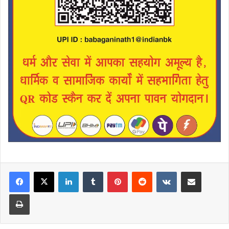
LinkedIn
Tumblr
Pinterest
Reddit
VKontakte
Share via Email
Print