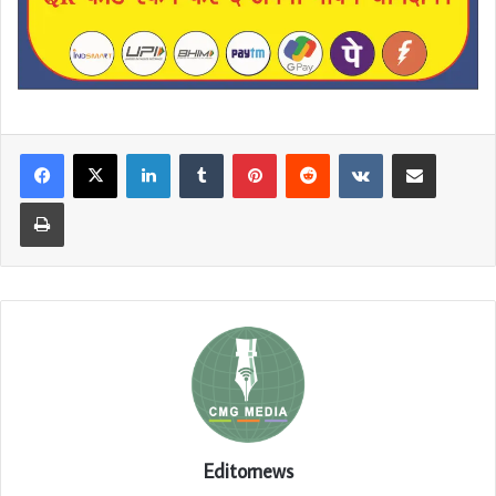
LinkedIn
Tumblr
Pinterest
Reddit
VKontakte
Share via Email
Print
Editornews