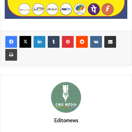
LinkedIn
Tumblr
Pinterest
Reddit
VKontakte
Share via Email
Print
Editornews