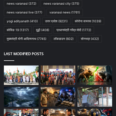
news varanasi
(372)
news varanasi city
(375)
news varanasi live
(377)
varanasi news
(1761)
yogi adityanath
(410)
उत्तर प्रदेश
(9231)
कोरोना वायरस
(1039)
कोविड-19
(1317)
दुद्धी
(408)
प्रधानमंत्री नरेंद्र मोदी
(1772)
मुख्यमंत्री योगी आदित्यनाथ
(7745)
लॉकडाउन
(602)
सोनभद्र
(432)
LAST MODIFIED POSTS