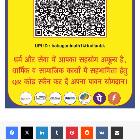
LinkedIn
Tumblr
Pinterest
Reddit
VKontakte
Share via Email
Print