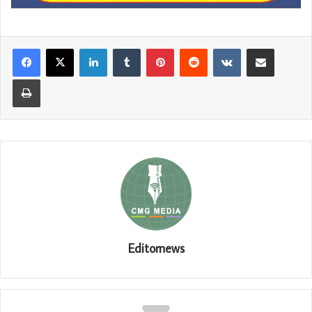
LinkedIn
Tumblr
Pinterest
Reddit
VKontakte
Share via Email
Print
Editornews