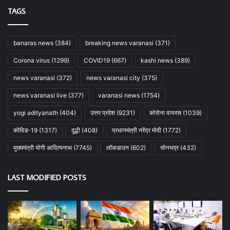
TAGS
banaras news
(384)
breaking news varanasi
(371)
Corona virus
(1299)
COVID19
(667)
kashi news
(389)
news varanasi
(372)
news varanasi city
(375)
news varanasi live
(377)
varanasi news
(1754)
yogi adityanath
(404)
उत्तर प्रदेश
(9231)
कोरोना वायरस
(1039)
कोविड-19
(1317)
दुद्धी
(408)
प्रधानमंत्री नरेंद्र मोदी
(1772)
मुख्यमंत्री योगी आदित्यनाथ
(7745)
लॉकडाउन
(602)
सोनभद्र
(432)
LAST MODIFIED POSTS