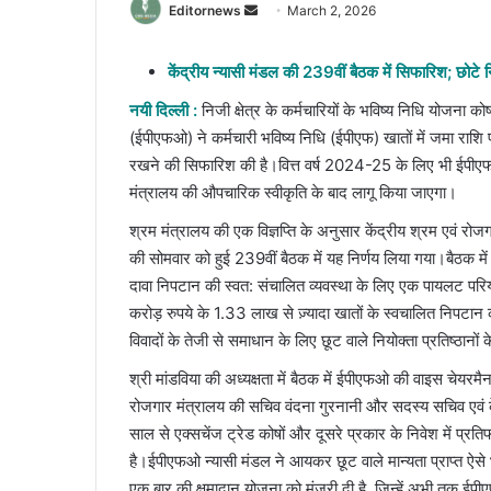
Send
Editornews
March 2, 2026
an
email
केंद्रीय न्यासी मंडल की 239वीं बैठक में सिफारिश; छोटे 
नयी दिल्ली :
निजी क्षेत्र के कर्मचारियों के भविष्य निधि योजना क
(ईपीएफओ) ने कर्मचारी भविष्य निधि (ईपीएफ) खातों में जमा राशि
रखने की सिफारिश की है।वित्त वर्ष 2024-25 के लिए भी ईपीएफ
मंत्रालय की औपचारिक स्वीकृति के बाद लागू किया जाएगा।
श्रम मंत्रालय की एक विज्ञप्ति के अनुसार केंद्रीय श्रम एवं रोजग
की सोमवार को हुई 239वीं बैठक में यह निर्णय लिया गया।बैठक में
दावा निपटान की स्वत: संचालित व्यवस्था के लिए एक पायलट परिय
करोड़ रुपये के 1.33 लाख से ज़्यादा खातों के स्वचालित निपटान 
विवादों के तेजी से समाधान के लिए छूट वाले नियोक्ता प्रतिष्ठान
श्री मांडविया की अध्यक्षता में बैठक में ईपीएफओ की वाइस चेयर
रोजगार मंत्रालय की सचिव वंदना गुरनानी और सदस्य सचिव एवं के
साल से एक्सचेंज ट्रेड कोषों और दूसरे प्रकार के निवेश में प्रत
है।ईपीएफओ न्यासी मंडल ने आयकर छूट वाले मान्यता प्राप्त ऐसे भवि
एक बार की क्षमादान योजना को मंज़ूरी दी है, जिन्हें अभी तक ई