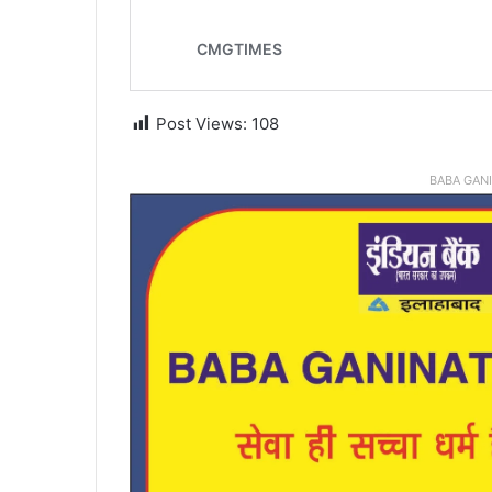
Post Views:
108
BABA GAN