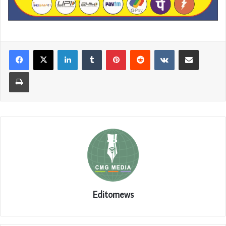
LinkedIn
Tumblr
Pinterest
Reddit
VKontakte
Share via Email
Print
Editornews