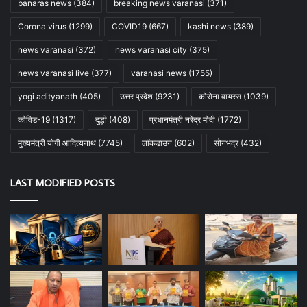
banaras news
(384)
breaking news varanasi
(371)
Corona virus
(1299)
COVID19
(667)
kashi news
(389)
news varanasi
(372)
news varanasi city
(375)
news varanasi live
(377)
varanasi news
(1755)
yogi adityanath
(405)
उत्तर प्रदेश
(9231)
कोरोना वायरस
(1039)
कोविड-19
(1317)
दुद्धी
(408)
प्रधानमंत्री नरेंद्र मोदी
(1772)
मुख्यमंत्री योगी आदित्यनाथ
(7745)
लॉकडाउन
(602)
सोनभद्र
(432)
LAST MODIFIED POSTS