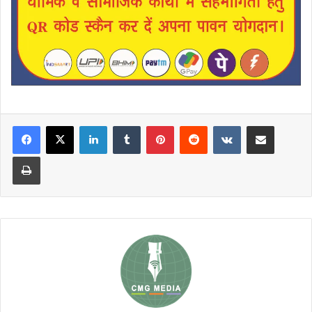
LinkedIn
Tumblr
Pinterest
Reddit
VKontakte
Share via Email
Print