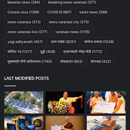
banaras news
(384)
breaking news varanasi
(371)
Corona virus
(1299)
COVID19
(667)
kashi news
(389)
news varanasi
(372)
news varanasi city
(375)
news varanasi live
(377)
varanasi news
(1755)
yogi adityanath
(407)
उत्तर प्रदेश
(9231)
कोरोना वायरस
(1039)
कोविड-19
(1317)
दुद्धी
(408)
प्रधानमंत्री नरेंद्र मोदी
(1772)
मुख्यमंत्री योगी आदित्यनाथ
(7745)
लॉकडाउन
(602)
सोनभद्र
(432)
LAST MODIFIED POSTS