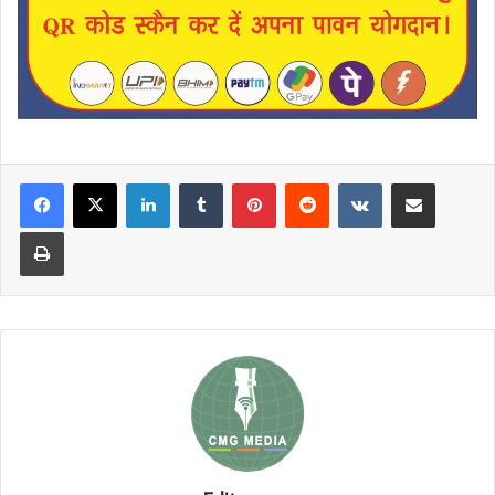
LinkedIn
Tumblr
Pinterest
Reddit
VKontakte
Share via Email
Print