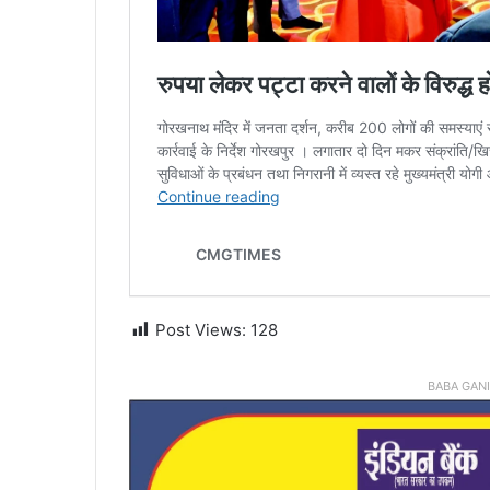
Post Views:
128
BABA GAN