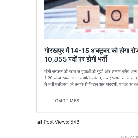
Post Views:
548
BABA GAN