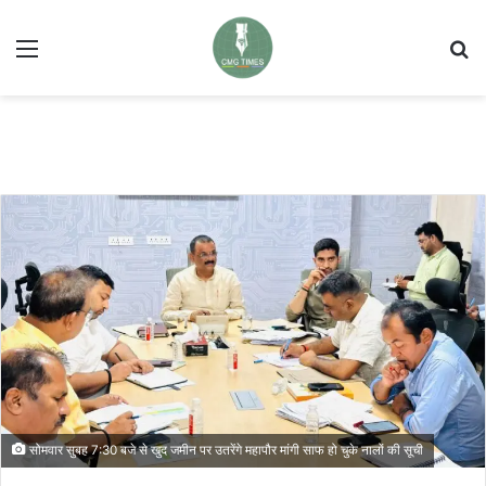
Menu
Se
सोमवार सुबह 7:30 बजे से खुद जमीन पर उतरेंगे महापौर मांगी साफ हो चुके नालों की सूची