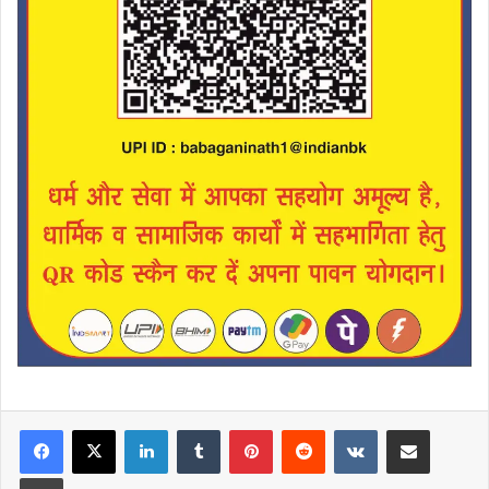
LinkedIn
Tumblr
Pinterest
Reddit
VKontakte
Share via Email
Print