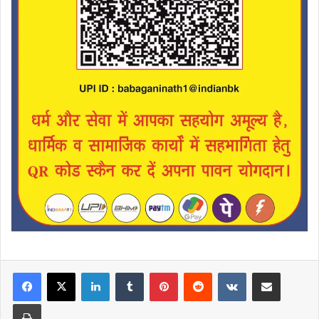
LinkedIn
Tumblr
Pinterest
Reddit
VKontakte
Share via Email
Print