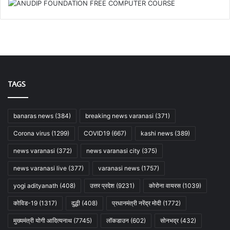
TAGS
banaras news
(384)
breaking news varanasi
(371)
Corona virus
(1299)
COVID19
(667)
kashi news
(389)
news varanasi
(372)
news varanasi city
(375)
news varanasi live
(377)
varanasi news
(1757)
yogi adityanath
(408)
उत्तर प्रदेश
(9231)
कोरोना वायरस
(1039)
कोविड-19
(1317)
दुद्धी
(408)
प्रधानमंत्री नरेंद्र मोदी
(1772)
मुख्यमंत्री योगी आदित्यनाथ
(7745)
लॉकडाउन
(602)
सोनभद्र
(432)