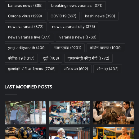
banaras news
(385)
breaking news varanasi
(371)
Corona virus
(1299)
COVID19
(667)
kashi news
(390)
news varanasi
(372)
news varanasi city
(375)
news varanasi live
(377)
varanasi news
(1760)
yogi adityanath
(409)
उत्तर प्रदेश
(9231)
कोरोना वायरस
(1039)
कोविड-19
(1317)
दुद्धी
(408)
प्रधानमंत्री नरेंद्र मोदी
(1772)
मुख्यमंत्री योगी आदित्यनाथ
(7745)
लॉकडाउन
(602)
सोनभद्र
(432)
LAST MODIFIED POSTS