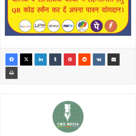
LinkedIn
Tumblr
Pinterest
Reddit
VKontakte
Share via Email
Print