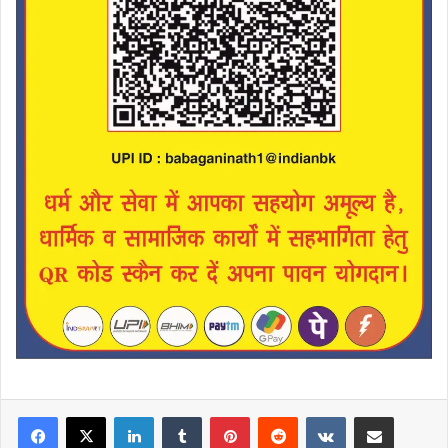
LinkedIn
Tumblr
Pinterest
Reddit
VKontakte
Share via Email