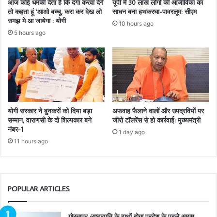
आज कोई धमकी देता है कि दंगा करवा देंगे
यूपी में 30 लाख लोगों की आजीविका का
तो कहता हूं ‘आओ बच्चू, करा कर देख लो
साधन बना हथकरघा-पावरलूम: सीएम
समझ मे आ जायेगा : योगी
10 hours ago
5 hours ago
योगी सरकार ने बुनकरों को दिया बड़ा
अफवाह फैलाने वालों और उपद्रवियों पर
सम्मान, वाराणसी के दो शिल्पकार बने
जीरो टॉलरेंस से हो कार्रवाई: मुख्यमंत्री
नंबर-1
1 day ago
11 hours ago
POPULAR ARTICLES
गोरखपुर :राष्ट्रपति के हाथों होगा प्रदेश के पहले आयुष