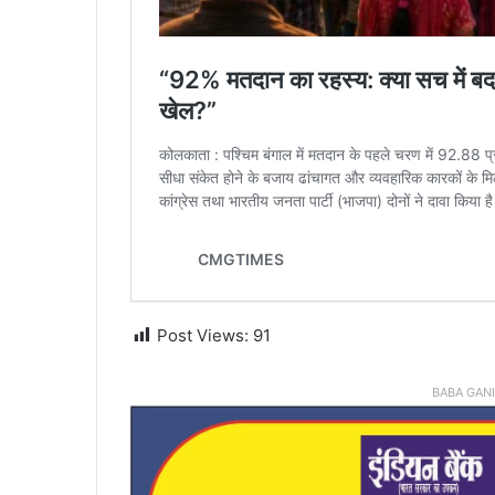
Post Views:
91
BABA GAN