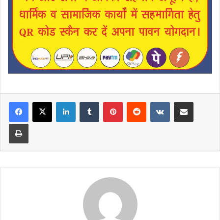
LinkedIn
Tumblr
Pinterest
Reddit
VKontakte
Share via Email
Print