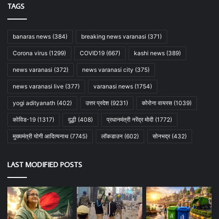
TAGS
banaras news
(384)
breaking news varanasi
(371)
Corona virus
(1299)
COVID19
(667)
kashi news
(389)
news varanasi
(372)
news varanasi city
(375)
news varanasi live
(377)
varanasi news
(1754)
yogi adityanath
(402)
उत्तर प्रदेश
(9231)
कोरोना वायरस
(1039)
कोविड-19
(1317)
दुद्धी
(408)
प्रधानमंत्री नरेंद्र मोदी
(1772)
मुख्यमंत्री योगी आदित्यनाथ
(7745)
लॉकडाउन
(602)
सोनभद्र
(432)
LAST MODIFIED POSTS