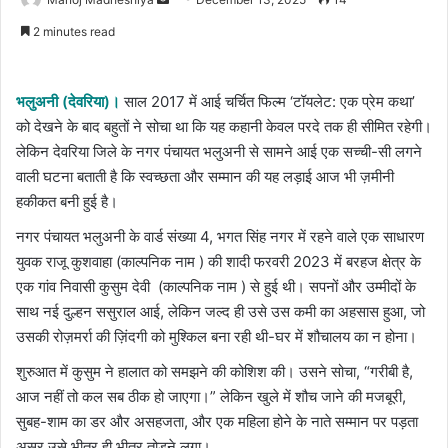
an
2 minutes read
email
भलुअनी (देवरिया)।
साल 2017 में आई चर्चित फिल्म ‘टॉयलेट: एक प्रेम कथा’
को देखने के बाद बहुतों ने सोचा था कि यह कहानी केवल परदे तक ही सीमित रहेगी।
लेकिन देवरिया जिले के नगर पंचायत भलुअनी से सामने आई एक सच्ची-सी लगने
वाली घटना बताती है कि स्वच्छता और सम्मान की यह लड़ाई आज भी ज़मीनी
हकीकत बनी हुई है।
नगर पंचायत भलुअनी के वार्ड संख्या 4, भगत सिंह नगर में रहने वाले एक साधारण
युवक राजू कुशवाहा (काल्पनिक नाम ) की शादी फरवरी 2023 में बरहज क्षेत्र के
एक गांव निवासी कुसुम देवी (काल्पनिक नाम ) से हुई थी। सपनों और उम्मीदों के
साथ नई दुल्हन ससुराल आई, लेकिन जल्द ही उसे उस कमी का अहसास हुआ, जो
उसकी रोज़मर्रा की ज़िंदगी को मुश्किल बना रही थी-घर में शौचालय का न होना।
शुरुआत में कुसुम ने हालात को समझने की कोशिश की। उसने सोचा, “गरीबी है,
आज नहीं तो कल सब ठीक हो जाएगा।” लेकिन खुले में शौच जाने की मजबूरी,
सुबह-शाम का डर और असहजता, और एक महिला होने के नाते सम्मान पर पड़ता
असर उसे भीतर ही भीतर तोड़ने लगा।