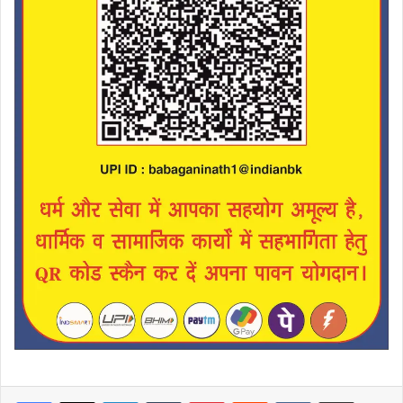
LinkedIn
Tumblr
Pinterest
Reddit
VKontakte
Share via Email