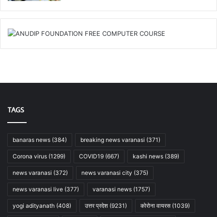
TAGS
banaras news
(384)
breaking news varanasi
(371)
Corona virus
(1299)
COVID19
(667)
kashi news
(389)
news varanasi
(372)
news varanasi city
(375)
news varanasi live
(377)
varanasi news
(1757)
yogi adityanath
(408)
उत्तर प्रदेश
(9231)
कोरोना वायरस
(1039)