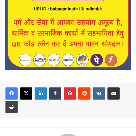
LinkedIn
Tumblr
Pinterest
Reddit
VKontakte
Share via Email
Print