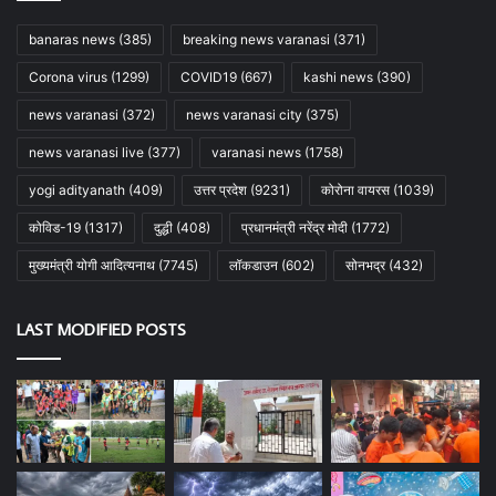
banaras news
(385)
breaking news varanasi
(371)
Corona virus
(1299)
COVID19
(667)
kashi news
(390)
news varanasi
(372)
news varanasi city
(375)
news varanasi live
(377)
varanasi news
(1758)
yogi adityanath
(409)
उत्तर प्रदेश
(9231)
कोरोना वायरस
(1039)
कोविड-19
(1317)
दुद्धी
(408)
प्रधानमंत्री नरेंद्र मोदी
(1772)
मुख्यमंत्री योगी आदित्यनाथ
(7745)
लॉकडाउन
(602)
सोनभद्र
(432)
LAST MODIFIED POSTS