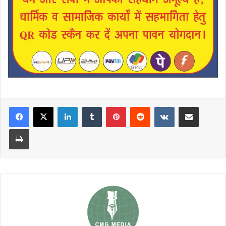
LinkedIn
Tumblr
Pinterest
Reddit
VKontakte
Share via Email
Print