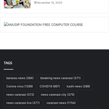
November 15, 2025
TAGS
banaras news
(384)
breaking news varanasi
(371)
Corona virus
(1299)
COVID19
(667)
kashi news
(389)
news varanasi
(372)
news varanasi city
(375)
news varanasi live
(377)
varanasi news
(1754)