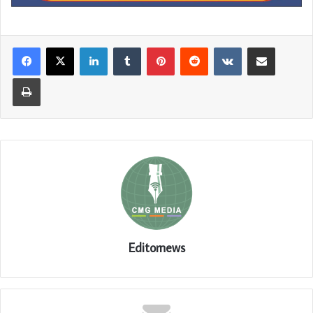
LinkedIn
Tumblr
Pinterest
Reddit
VKontakte
Share via Email
Print
Editornews